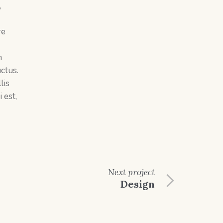
,
re
m
ctus.
lis
 est,
Next
project
Design