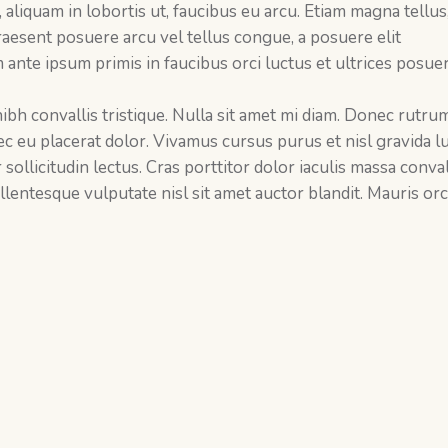
s, aliquam in lobortis ut, faucibus eu arcu. Etiam magna tellus
 Praesent posuere arcu vel tellus congue, a posuere elit
 ante ipsum primis in faucibus orci luctus et ultrices posue
 nibh convallis tristique. Nulla sit amet mi diam. Donec rutru
c eu placerat dolor. Vivamus cursus purus et nisl gravida lu
llicitudin lectus. Cras porttitor dolor iaculis massa conval
lentesque vulputate nisl sit amet auctor blandit. Mauris orci